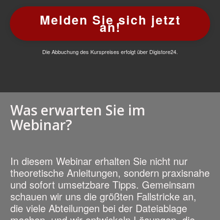
Melden Sie sich jetzt
an!
Die Abbuchung des Kurspreises erfolgt über Digistore24.
Was erwarten Sie im
Webinar?
In diesem Webinar erhalten Sie nicht nur
theoretische Anleitungen, sondern praxisnahe
und sofort umsetzbare Tipps. Gemeinsam
schauen wir uns die größten Fallstricke an,
die viele Abteilungen bei der Dateiablage
machen, und wir entwickeln Lösungen, die