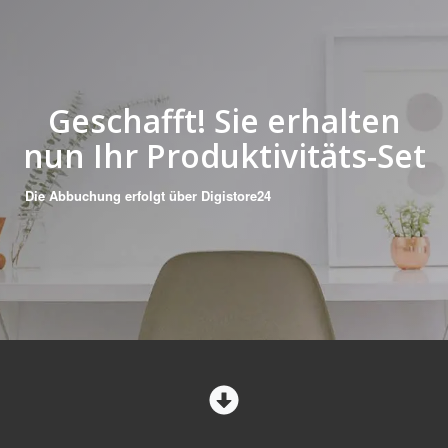
Geschafft! Sie erhalten
nun Ihr Produktivitäts-Set
Die Abbuchung erfolgt über Digistore24