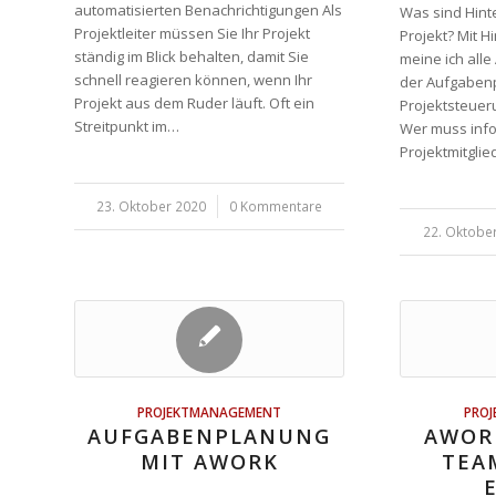
automatisierten Benachrichtigungen Als
Was sind Hin
Projektleiter müssen Sie Ihr Projekt
Projekt? Mit 
ständig im Blick behalten, damit Sie
meine ich alle
schnell reagieren können, wenn Ihr
der Aufgaben
Projekt aus dem Ruder läuft. Oft ein
Projektsteueru
Streitpunkt im…
Wer muss info
Projektmitgli
23. Oktober 2020
/
0 Kommentare
22. Oktobe
/
PROJEKTMANAGEMENT
PRO
AUFGABENPLANUNG
AWORK
MIT AWORK
TEA