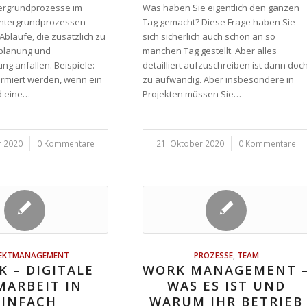
tergrundprozesse im
Was haben Sie eigentlich den ganzen
Hintergrundprozessen
Tag gemacht? Diese Frage haben Sie
 Abläufe, die zusätzlich zu
sich sicherlich auch schon an so
planung und
manchen Tag gestellt. Aber alles
ng anfallen. Beispiele:
detailliert aufzuschreiben ist dann doc
rmiert werden, wenn ein
zu aufwändig. Aber insbesondere in
ed eine…
Projekten müssen Sie…
r 2020
0 Kommentare
21. Oktober 2020
/
0 Kommentare
JEKTMANAGEMENT
PROZESSE
,
TEAM
 – DIGITALE
WORK MANAGEMENT 
MARBEIT IN
WAS ES IST UND
EINFACH
WARUM IHR BETRIEB