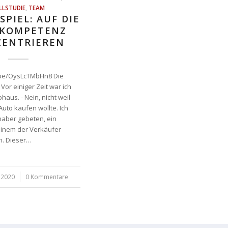
LLSTUDIE
,
TEAM
SPIEL: AUF DIE
KOMPETENZ
ZENTRIEREN
.be/OysLcTMbHn8 Die
or einiger Zeit war ich
haus. - Nein, nicht weil
Auto kaufen wollte. Ich
aber gebeten, ein
einem der Verkäufer
n. Dieser…
 2020
0 Kommentare