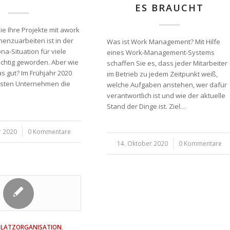
ES BRAUCHT
e Ihre Projekte mit awork
menzuarbeiten ist in der
Was ist Work Management? Mit Hilfe
na-Situation für viele
eines Work-Management-Systems
ichtig geworden. Aber wie
schaffen Sie es, dass jeder Mitarbeiter
as gut? Im Frühjahr 2020
im Betrieb zu jedem Zeitpunkt weiß,
isten Unternehmen die
welche Aufgaben anstehen, wer dafür
verantwortlich ist und wie der aktuelle
Stand der Dinge ist. Ziel…
r 2020
0 Kommentare
14. Oktober 2020
/
0 Kommentare
PLATZORGANISATION
,