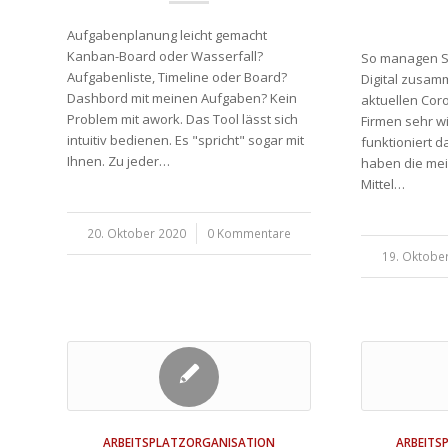
Aufgabenplanung leicht gemacht
Kanban-Board oder Wasserfall?
So managen Si
Aufgabenliste, Timeline oder Board?
Digital zusam
Dashbord mit meinen Aufgaben? Kein
aktuellen Coro
Problem mit awork. Das Tool lässt sich
Firmen sehr w
intuitiv bedienen. Es "spricht" sogar mit
funktioniert d
Ihnen. Zu jeder…
haben die me
Mittel…
20. Oktober 2020
/
0 Kommentare
19. Oktobe
/
ARBEITSPLATZORGANISATION
ARBEITS