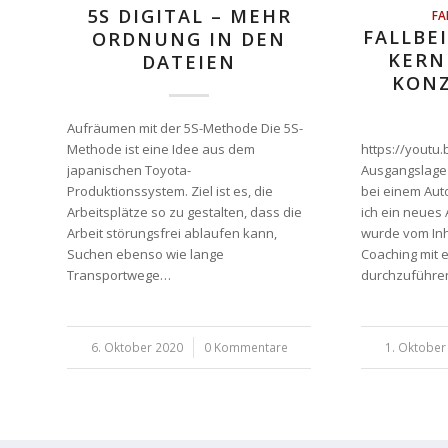
5S DIGITAL – MEHR
FA
FALLBEI
ORDNUNG IN DEN
KERN
DATEIEN
KON
Aufräumen mit der 5S-Methode Die 5S-
Methode ist eine Idee aus dem
https://youtu
japanischen Toyota-
Ausgangslage V
Produktionssystem. Ziel ist es, die
bei einem Auto
Arbeitsplätze so zu gestalten, dass die
ich ein neues 
Arbeit störungsfrei ablaufen kann,
wurde vom Inh
Suchen ebenso wie lange
Coaching mit 
Transportwege…
durchzuführe
6. Oktober 2020
/
0 Kommentare
1. Oktober
/