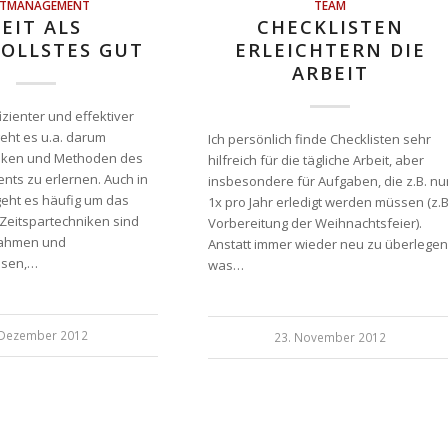
ITMANAGEMENT
TEAM
ZEIT ALS
CHECKLISTEN
OLLSTES GUT
ERLEICHTERN DIE
ARBEIT
zienter und effektiver
 geht es u.a. darum
Ich persönlich finde Checklisten sehr
niken und Methoden des
hilfreich für die tägliche Arbeit, aber
ts zu erlernen. Auch in
insbesondere für Aufgaben, die z.B. nu
eht es häufig um das
1x pro Jahr erledigt werden müssen (z.B
 Zeitspartechniken sind
Vorbereitung der Weihnachtsfeier).
nahmen und
Anstatt immer wieder neu zu überlegen
isen,…
was…
 Dezember 2012
23. November 2012