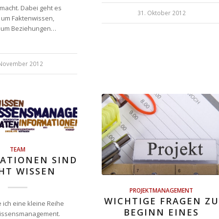
emacht. Dabei geht es
31. Oktober 2012
r um Faktenwissen,
 um Beziehungen…
 November 2012
TEAM
ATIONEN SIND
HT WISSEN
PROJEKTMANAGEMENT
WICHTIGE FRAGEN ZU
 ich eine kleine Reihe
BEGINN EINES
issensmanagement.