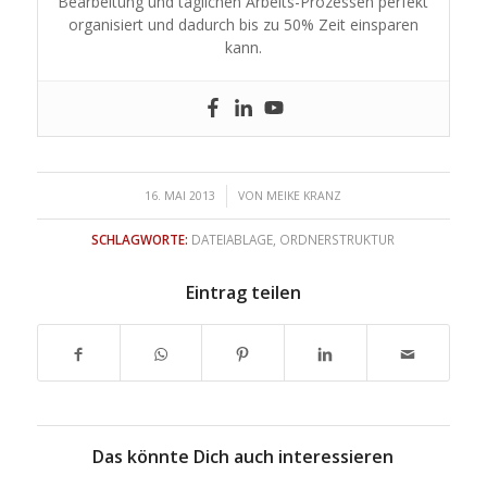
Bearbeitung und täglichen Arbeits-Prozessen perfekt
organisiert und dadurch bis zu 50% Zeit einsparen
kann.
/
16. MAI 2013
VON
MEIKE KRANZ
SCHLAGWORTE:
DATEIABLAGE
,
ORDNERSTRUKTUR
Eintrag teilen
Das könnte Dich auch interessieren