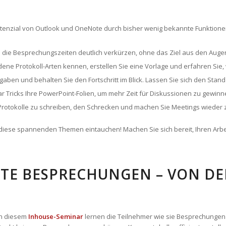
tenzial von Outlook und OneNote durch bisher wenig bekannte Funktionen,
 die Besprechungszeiten deutlich verkürzen, ohne das Ziel aus den Augen
ne Protokoll-Arten kennen, erstellen Sie eine Vorlage und erfahren Sie, we
gaben und behalten Sie den Fortschritt im Blick. Lassen Sie sich den Stan
ar Tricks Ihre PowerPoint-Folien, um mehr Zeit für Diskussionen zu gewinn
rotokolle zu schreiben, den Schrecken und machen Sie Meetings wieder 
diese spannenden Themen eintauchen! Machen Sie sich bereit, Ihren Arbei
NTE BESPRECHUNGEN – VON DE
In diesem
Inhouse-Seminar
lernen die Teilnehmer wie sie Besprechungen 