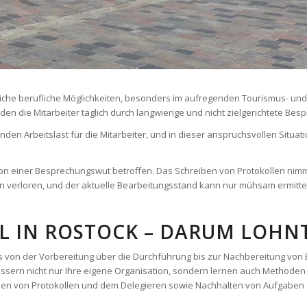
lreiche berufliche Möglichkeiten, besonders im aufregenden Tourismus- un
n die Mitarbeiter täglich durch langwierige und nicht zielgerichtete B
nden Arbeitslast für die Mitarbeiter, und in dieser anspruchsvollen Situ
von einer Besprechungswut betroffen. Das Schreiben von Protokollen nimm
n verloren, und der aktuelle Bearbeitungsstand kann nur mühsam ermitte
 IN ROSTOCK – DARUM LOHNT 
on der Vorbereitung über die Durchführung bis zur Nachbereitung von Be
ssern nicht nur Ihre eigene Organisation, sondern lernen auch Methode
n von Protokollen und dem Delegieren sowie Nachhalten von Aufgaben –