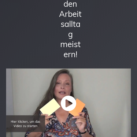
den
Arbeit
sallta
g
meist
ern!