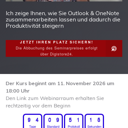
Ich zeige Ihnen, wie Sie Outlook & OneNote
zusammenarbeiten lassen und dadurch die
Produktivität steigern
JETZT IHREN PLATZ SICHERN!
Die Abbuchung des Seminarpreises erfolgt
über Digistore24.
Der Kurs beginnt am 11. November 2026 um
18:00 Uhr
Den
Link zum Webinarraum erhalten Sie
rechtzeitig vor dem Beginn
9
4
0
9
5
1
1
4
9
Tage
4
Standard
0
9
Protokoll
5
1
Sekunden
1
5