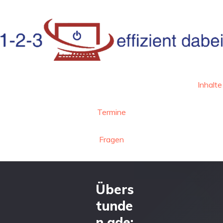
Inhalte
Termine
Fragen
Übers
tunde
n ade: