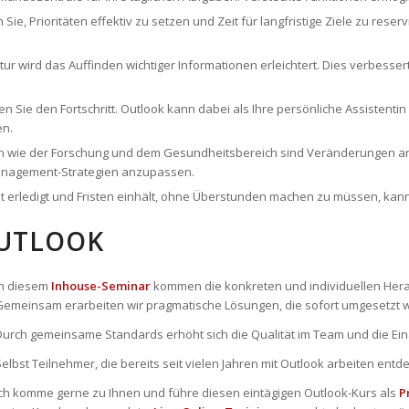
n Sie, Prioritäten effektiv zu setzen und Zeit für langfristige Ziele zu re
ktur wird das Auffinden wichtiger Informationen erleichtert. Dies verbesse
n Sie den Fortschritt. Outlook kann dabei als Ihre persönliche Assistenti
en.
n wie der Forschung und dem Gesundheitsbereich sind Veränderungen an 
tmanagement-Strategien anzupassen.
t erledigt und Fristen einhält, ohne Überstunden machen zu müssen, kan
UTLOOK
In diesem
Inhouse-Seminar
kommen die konkreten und individuellen Hera
Gemeinsam erarbeiten wir pragmatische Lösungen, die sofort umgesetzt
Durch gemeinsame Standards erhöht sich die Qualität im Team und die Einar
Selbst Teilnehmer, die bereits seit vielen Jahren mit Outlook arbeiten ent
Ich komme gerne zu Ihnen und führe diesen eintägigen Outlook-Kurs als
P