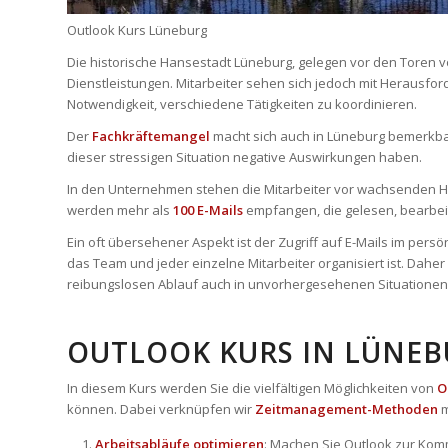
Outlook Kurs Lüneburg
Die historische Hansestadt Lüneburg, gelegen vor den Toren v
Dienstleistungen. Mitarbeiter sehen sich jedoch mit Herausfo
Notwendigkeit, verschiedene Tätigkeiten zu koordinieren.
Der
Fachkräftemangel
macht sich auch in Lüneburg bemerkbar
dieser stressigen Situation negative Auswirkungen haben.
In den Unternehmen stehen die Mitarbeiter vor wachsenden He
werden mehr als
100 E-Mails
empfangen, die gelesen, bearbeit
Ein oft übersehener Aspekt ist der Zugriff auf E-Mails im per
das Team und jeder einzelne Mitarbeiter organisiert ist. Dah
reibungslosen Ablauf auch in unvorhergesehenen Situationen
OUTLOOK KURS IN LÜNEB
In diesem Kurs werden Sie die vielfältigen Möglichkeiten von
O
können. Dabei verknüpfen wir
Zeitmanagement-Methoden
m
Arbeitsabläufe optimieren
: Machen Sie Outlook zur Kom