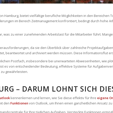
on Hamburg, bietet vielfältige berufliche Möglichkeiten in den Bereiche
rderungen im Bereich Zeitmanagement konfrontiert, bedingt durch hohe Ar
, was zu einer zunehmenden Arbeitslast für die Mitarbeiter führt. Mange
rausforderungen, da sie den Überblick über zahlreiche Projektaufgaben 
et, beantwortet und archiviert werden müssen. Diese Informationsflut ers
sönlichen Postfach, insbesondere bei unerwarteten Abwesenheiten, wie plöt
er ist es von entscheidender Bedeutung, effektive Systeme für Aufgabenv
 zu gewährleisten.
URG – DARUM LOHNT SICH DIE
utlook
kennenlernen und lernen, wie Sie diese effektiv für Ihre
eigene Or
it den
Funktionen
von Outlook, um Ihnen einen ganzheitlichen Ansatz zu 
mandozentrale für Ihre täglichen Aufgaben. Versteckte Funktionen ermögl