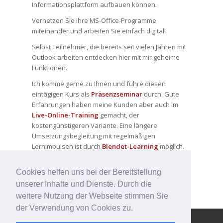
Informationsplattform aufbauen können.
Vernetzen Sie Ihre MS-Office-Programme
miteinander und arbeiten Sie einfach digital!
Selbst Teilnehmer, die bereits seit vielen Jahren mit
Outlook arbeiten entdecken hier mit mir geheime
Funktionen.
Ich komme gerne zu Ihnen und führe diesen
eintägigen Kurs als
Präsenzseminar
durch. Gute
Erfahrungen haben meine Kunden aber auch im
Live-Online-Training
gemacht, der
kostengünstigeren Variante. Eine längere
Umsetzungsbegleitung mit regelmäßigen
Lernimpulsen ist durch
Blendet-Learning
möglich.
Weitere Informationen zum Kurs finden Sie hier:
Cookies helfen uns bei der Bereitstellung
Das digitale Büro (klick)
unserer Inhalte und Dienste. Durch die
weitere Nutzung der Webseite stimmen Sie
der Verwendung von Cookies zu.
© Copyright - 123effizientdabei - Mehr Effizienz im Büro - mehr