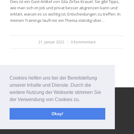
Dies ist ein Gast-Artikel von Gila Zirfas-Krauel. Sie gibt Tipps,
wie man sich im Job und privat besser abgrenzen kann und
erklärt, warum es so wichtig ist, Entscheidungen zu treffen. In
meinen Trainings läuft mir ein Thema ständig über…
21. Januar 2022
/
0 Kommentare
Cookies helfen uns bei der Bereitstellung
unserer Inhalte und Dienste. Durch die
weitere Nutzung der Webseite stimmen Sie
© Copyright - 123effizientdabei - Mehr Effizienz im Büro - mehr
der Verwendung von Cookies zu.
Ordnung am Arbeitsplatz - Aufräumen mit System -
powered by
Enfold WordPress Theme
Okay!
Impressum
Kontakt
Datenschutzerklärung