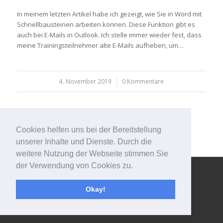
In meinem letzten Artikel habe ich gezeigt, wie Sie in Word mit
Schnellbausteinen arbeiten können. Diese Funktion gibt es
auch bei E-Mails in Outlook. Ich stelle immer wieder fest, dass
meine Trainingsteilnehmer alte E-Mails aufheben, um…
4. November 2019
/
0 Kommentare
Cookies helfen uns bei der Bereitstellung
unserer Inhalte und Dienste. Durch die
weitere Nutzung der Webseite stimmen Sie
der Verwendung von Cookies zu.
© Copyright - 123effizientdabei - Mehr Effizienz im Büro - mehr
Ordnung am Arbeitsplatz - Aufräumen mit System -
powered by
Okay!
Enfold WordPress Theme
Impressum
Kontakt
Datenschutzerklärung