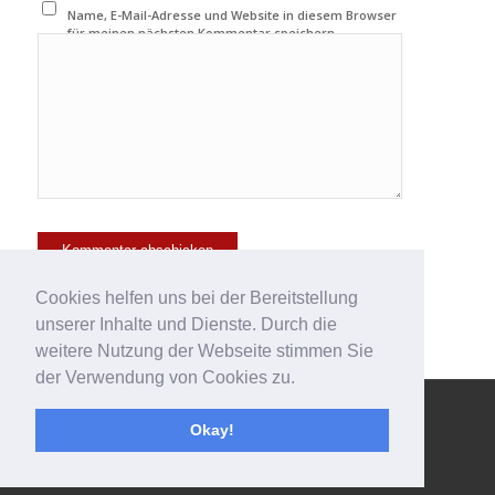
Name, E-Mail-Adresse und Website in diesem Browser
für meinen nächsten Kommentar speichern.
Cookies helfen uns bei der Bereitstellung
unserer Inhalte und Dienste. Durch die
weitere Nutzung der Webseite stimmen Sie
der Verwendung von Cookies zu.
© Copyright - 123effizientdabei - Mehr Effizienz im Büro - mehr
Okay!
Ordnung am Arbeitsplatz - Aufräumen mit System -
powered by
Enfold WordPress Theme
Impressum
Kontakt
Datenschutzerklärung