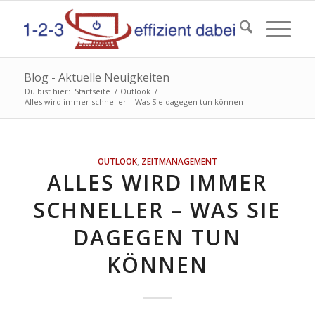
Blog - Aktuelle Neuigkeiten
Du bist hier:
Startseite
/
Outlook
/
Alles wird immer schneller – Was Sie dagegen tun können
OUTLOOK
,
ZEITMANAGEMENT
ALLES WIRD IMMER
SCHNELLER – WAS SIE
DAGEGEN TUN
KÖNNEN