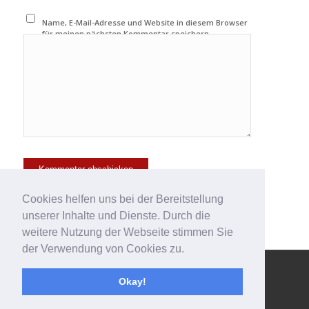
Name, E-Mail-Adresse und Website in diesem Browser
für meinen nächsten Kommentar speichern.
Cookies helfen uns bei der Bereitstellung
unserer Inhalte und Dienste. Durch die
weitere Nutzung der Webseite stimmen Sie
der Verwendung von Cookies zu.
© Copyright - 123effizientdabei - Mehr Effizienz im Büro - mehr
Okay!
Ordnung am Arbeitsplatz - Aufräumen mit System -
powered by
Enfold WordPress Theme