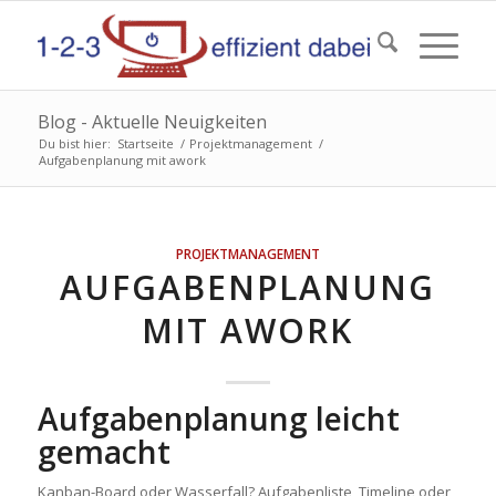
Blog - Aktuelle Neuigkeiten
Du bist hier:
Startseite
/
Projektmanagement
/
Aufgabenplanung mit awork
PROJEKTMANAGEMENT
AUFGABENPLANUNG
MIT AWORK
Aufgabenplanung leicht
gemacht
Kanban-Board oder Wasserfall? Aufgabenliste, Timeline oder