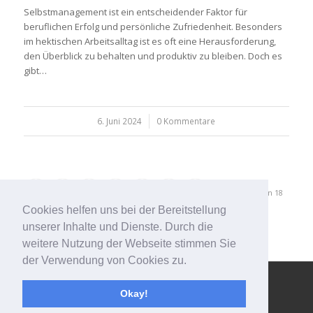
Selbstmanagement ist ein entscheidender Faktor für
beruflichen Erfolg und persönliche Zufriedenheit. Besonders
im hektischen Arbeitsalltag ist es oft eine Herausforderung,
den Überblick zu behalten und produktiv zu bleiben. Doch es
gibt…
6. Juni 2024
/
0 Kommentare
‹
1
2
3
4
›
»
Seite 2 von 18
Cookies helfen uns bei der Bereitstellung
unserer Inhalte und Dienste. Durch die
weitere Nutzung der Webseite stimmen Sie
der Verwendung von Cookies zu.
© Copyright - 123effizientdabei - Mehr Effizienz im Büro - mehr
Okay!
Ordnung am Arbeitsplatz - Aufräumen mit System -
powered by
Enfold WordPress Theme