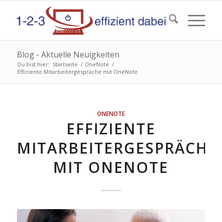
Blog - Aktuelle Neuigkeiten
Du bist hier:
Startseite
/
OneNote
/
Effiziente Mitarbeitergespräche mit OneNote
ONENOTE
EFFIZIENTE
MITARBEITERGESPRÄCHE
MIT ONENOTE