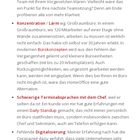
Team mit Ihrem Vorgesetzten klären. Vielleicht wäre das
ein Punkt für Ihre nächste Teamsitzung? Denn am Ende
profitieren alle von mehr Klarheit.
Konzentration
/
Lärm
wg. Großraumbüro: In einem
Großraumbüro, wo 120 Mitarbeiter auf einer Etage ohne
Wände zusammensitzen, arbeiten zu müssen ist wirklich
nicht einfach. Das habe ich selbst vor 30 Jahren erlebt. In
modernen
Bürokonzepten
wird aus den Fehlern der
Vergangenheit gelernt und kleinere Büroeinheiten
geschaffen (mit bis zu 20 Arbeitsplätzen). Auch
Rückzugsmöglichkeiten, wo ungestört gearbeitet werden
kann, werden mit eingeplant. Wenn dies bei Ihnen im Büro
nicht möglich ist, wäre das HomeOffice eine gute
Alternative.
Schwierige Terminabsprachen mit dem Chef
, weil er
selten da ist: Ein Kunde von mir hat gute Erfahrungen mit
einem
Daily-Standup
gemacht, das nicht immer persönlich
im Büro stattfinden muss, sondern insbesondere zwischen
Chef und Sekretärin, auch am Telefon erfolgen kann.
Fehlende
Digitalisierung
: Meiner Erfahrung nach hat die
Coronazeit dazu geführt, dass viele Unternehmen sehr