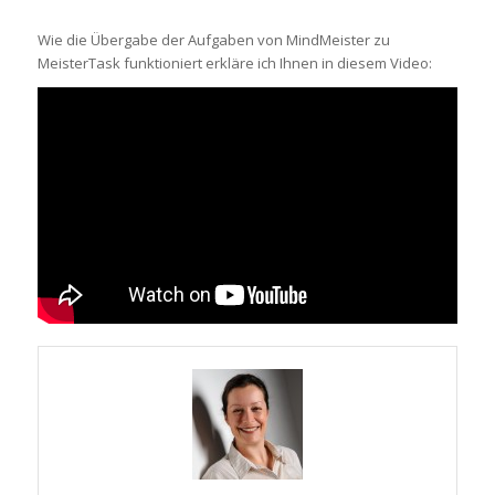
Wie die Übergabe der Aufgaben von MindMeister zu
MeisterTask funktioniert erkläre ich Ihnen in diesem Video: