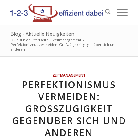
Blog - Aktuelle Neuigkeiten
Du bist hier:
Startseite
/
Zeitmanagement
/
Perfektionismus vermeiden: Großzügigkeit gegenüber sich und
anderen
ZEITMANAGEMENT
PERFEKTIONISMUS
VERMEIDEN:
GROSSZÜGIGKEIT G
EGENÜBER SICH UND A
NDEREN