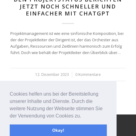
JETZT NOCH SCHNELLER UND
EINFACHER MIT CHATGPT
Projektmanagement ist wie eine sinfonische Komposition, bei
der der Projektleiter der Dirigent ist, der das Orchester aus
Aufgaben, Ressourcen und Zeitlinien harmonisch zum Erfolg
führt. Doch wie behält der Projektleiter den Überblick über…
12. Dezember 2023
/
0 Kommentare
Cookies helfen uns bei der Bereitstellung
unserer Inhalte und Dienste. Durch die
weitere Nutzung der Webseite stimmen Sie
der Verwendung von Cookies zu.
© Copyright - 123effizientdabei - Mehr Effizienz im Büro - mehr
Ordnung am Arbeitsplatz - Aufräumen mit System -
powered by
Okay!
Enfold WordPress Theme