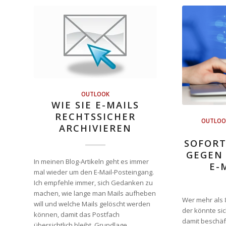
OUTLOOK
WIE SIE E-MAILS
RECHTSSICHER
OUTLOO
ARCHIVIEREN
SOFORT
EGEN D
In meinen Blog-Artikeln geht es immer
-M
mal wieder um den E-Mail-Posteingang.
Ich empfehle immer, sich Gedanken zu
machen, wie lange man Mails aufheben
Wer mehr als 8
will und welche Mails gelöscht werden
der könnte si
können, damit das Postfach
damit beschäft
übersichtlich bleibt. Grundlage…