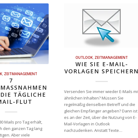
OUTLOOK
,
ZEITMANAGEMENT
WIE SIE E-MAIL-
VORLAGEN SPEICHER
K
,
ZEITMANAGEMENT
7
MASSNAHMEN G
Versenden Sie immer wieder E-Mails mi
IE TÄGLICHE E
ähnlichen Inhalten? Müssen Sie
AIL-FLUT
regelmäßig denselben Betreff und die
gleichen Empfänger angeben? Dann ist
es an der Zeit, über die Nutzung von E-
0 Mails pro Tag erhält,
Mail-Vorlagen in Outlook
ch den ganzen Tag lang
nachzudenken. Anstatt Texte…
igen. Aber viele