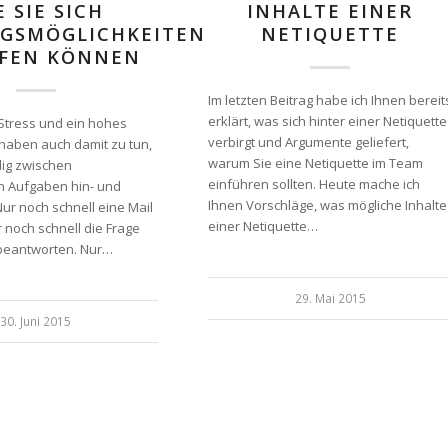
E SIE SICH
INHALTE EINER
GSMÖGLICHKEITEN
NETIQUETTE
FFEN KÖNNEN
Im letzten Beitrag habe ich Ihnen bereit
erklärt, was sich hinter einer Netiquette
 Stress und ein hohes
verbirgt und Argumente geliefert,
haben auch damit zu tun,
warum Sie eine Netiquette im Team
dig zwischen
einführen sollten. Heute mache ich
n Aufgaben hin- und
Ihnen Vorschläge, was mögliche Inhalte
ur noch schnell eine Mail
einer Netiquette…
 noch schnell die Frage
 beantworten. Nur…
29. Mai 2015
30. Juni 2015