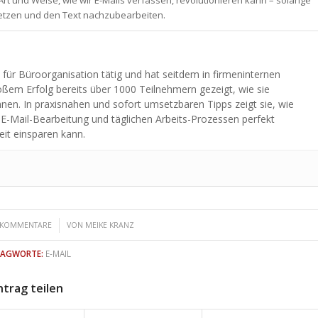
Art und Weise, wie wir E-Mails verfassen, revolutionieren kann – solange
setzen und den Text nachzubearbeiten.
n für Büroorganisation tätig und hat seitdem in firmeninternen
ßem Erfolg bereits über 1000 Teilnehmern gezeigt, wie sie
önnen. In praxisnahen und sofort umsetzbaren Tipps zeigt sie, wie
 E-Mail-Bearbeitung und täglichen Arbeits-Prozessen perfekt
eit einsparen kann.
/
 KOMMENTARE
VON
MEIKE KRANZ
LAGWORTE:
E-MAIL
ntrag teilen