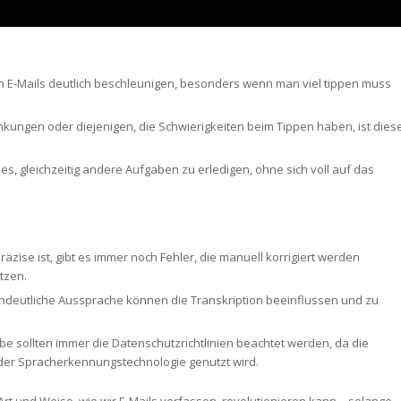
n E-Mails deutlich beschleunigen, besonders wenn man viel tippen muss
ungen oder diejenigen, die Schwierigkeiten beim Tippen haben, ist dies
t es, gleichzeitig andere Aufgaben zu erledigen, ohne sich voll auf das
zise ist, gibt es immer noch Fehler, die manuell korrigiert werden
tzen.
deutliche Aussprache können die Transkription beeinflussen und zu
e sollten immer die Datenschutzrichtlinien beachtet werden, da die
er Spracherkennungstechnologie genutzt wird.