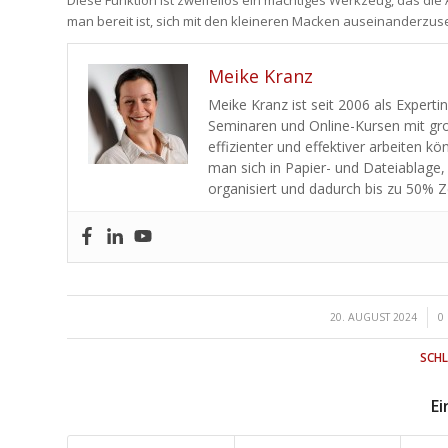
Diese Funktion ist zweifellos ein mächtiges Werkzeug, das die 
man bereit ist, sich mit den kleineren Macken auseinanderzu
Meike Kranz
Meike Kranz ist seit 2006 als Experti
Seminaren und Online-Kursen mit gro
effizienter und effektiver arbeiten k
man sich in Papier- und Dateiablage,
organisiert und dadurch bis zu 50% Z
/
20. AUGUST 2024
0
SCH
Ei