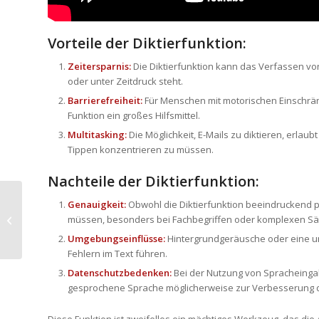
Vorteile der Diktierfunktion:
Zeitersparnis:
Die Diktierfunktion kann das Verfassen vo
oder unter Zeitdruck steht.
Barrierefreiheit:
Für Menschen mit motorischen Einschränk
Funktion ein großes Hilfsmittel.
Multitasking:
Die Möglichkeit, E-Mails zu diktieren, erlaub
Tippen konzentrieren zu müssen.
Nachteile der Diktierfunktion:
Genauigkeit:
Obwohl die Diktierfunktion beeindruckend prä
3 Möglichkeiten um Besprechungen
müssen, besonders bei Fachbegriffen oder komplexen Sä
effizienter zu organisieren
Umgebungseinflüsse:
Hintergrundgeräusche oder eine un
Fehlern im Text führen.
Datenschutzbedenken:
Bei der Nutzung von Spracheingab
gesprochene Sprache möglicherweise zur Verbesserung d