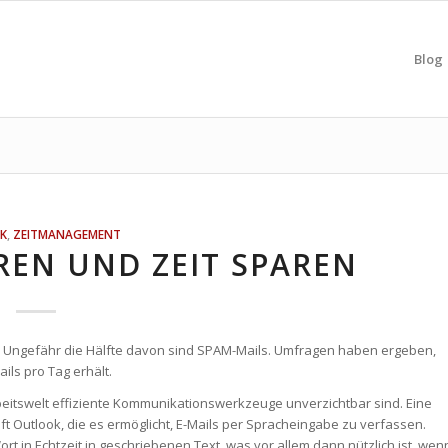
Blog
K
,
ZEITMANAGEMENT
REN UND ZEIT SPAREN
kt. Ungefähr die Hälfte davon sind SPAM-Mails. Umfragen haben ergeben,
ils pro Tag erhält.
beitswelt effiziente Kommunikationswerkzeuge unverzichtbar sind. Eine
oft Outlook, die es ermöglicht, E-Mails per Spracheingabe zu verfassen.
t in Echtzeit in geschriebenen Text, was vor allem dann nützlich ist, wen