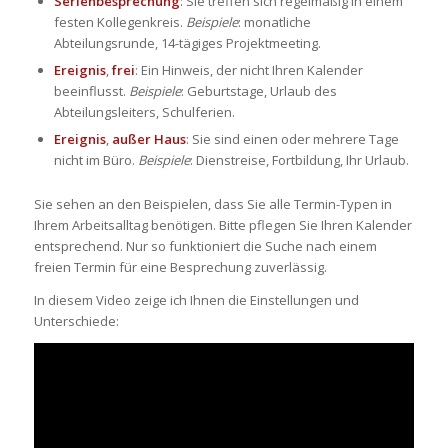
Serienbesprechung
: Sie treffen sich regelmäßig in einem
festen Kollegenkreis.
Beispiele
: monatliche
Abteilungsrunde, 14-tägiges Projektmeeting.
Ereignis
,
frei
: Ein Hinweis, der nicht Ihren Kalender
beeinflusst.
Beispiele
: Geburtstage, Urlaub des
Abteilungsleiters, Schulferien.
Ereignis
,
außer Haus
: Sie sind einen oder mehrere Tage
nicht im Büro.
Beispiele
: Dienstreise, Fortbildung, Ihr Urlaub.
Sie sehen an den Beispielen, dass Sie alle Termin-Typen in
Ihrem Arbeitsalltag benötigen. Bitte pflegen Sie Ihren Kalender
entsprechend. Nur so funktioniert die Suche nach einem
freien Termin für eine Besprechung zuverlässig.
In diesem Video zeige ich Ihnen die Einstellungen und
Unterschiede: