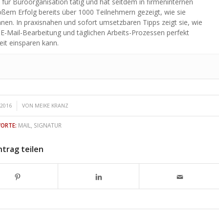
n für Büroorganisation tätig und hat seitdem in firmeninternen
ßem Erfolg bereits über 1000 Teilnehmern gezeigt, wie sie
önnen. In praxisnahen und sofort umsetzbaren Tipps zeigt sie, wie
 E-Mail-Bearbeitung und täglichen Arbeits-Prozessen perfekt
eit einsparen kann.
 2016
VON
MEIKE KRANZ
ORTE:
MAIL
,
SIGNATUR
ntrag teilen