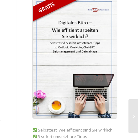
Wi
Ge
Selbsttest: Wie effizient sind Sie wirklich?
5 sofort umsetzbare Tipps