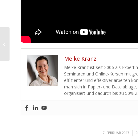
Selbsttest
Zeitmanagement
Meike Kranz
Meike Kranz ist seit 2006 als Experti
Seminaren und Online-Kursen mit gro
effizienter und effektiver arbeiten k
man sich in Papier- und Dateiablage,
organisiert und dadurch bis zu 50% Z
/
17. FEBRUAR 2017
0