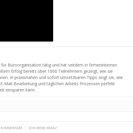
n für Büroorganisation tätig und hat seitdem in firmeninternen
ßem Erfolg bereits über 1000 Teilnehmern gezeigt, wie sie
önnen. In praxisnahen und sofort umsetzbaren Tipps zeigt sie, wie
 E-Mail-Bearbeitung und täglichen Arbeits-Prozessen perfekt
eit einsparen kann.
/
 KOMMENTARE
VON
MEIKE KRANZ