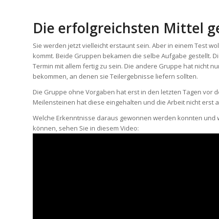
Die erfolgreichsten Mittel 
Sie werden jetzt vielleicht erstaunt sein. Aber in einem Test
kommt. Beide Gruppen bekamen die selbe Aufgabe gestellt. Die
Termin mit allem fertig zu sein. Die andere Gruppe hat nicht
bekommen, an denen sie Teilergebnisse liefern sollten.
Die Gruppe ohne Vorgaben hat erst in den letzten Tagen vor d
Meilensteinen hat diese eingehalten und die Arbeit nicht erst a
Welche Erkenntnisse daraus gewonnen werden konnten und welc
können, sehen Sie in diesem Video: