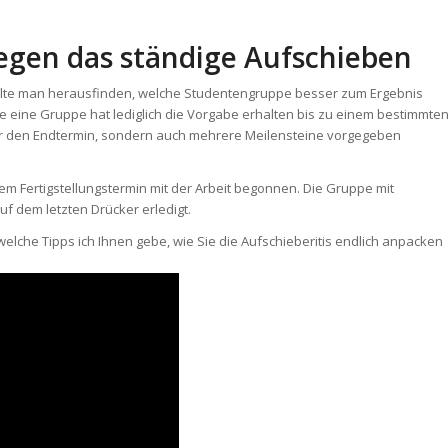
gegen das ständige Aufschieben
 wollte man herausfinden, welche Studentengruppe besser zum Ergebnis
 eine Gruppe hat lediglich die Vorgabe erhalten bis zu einem bestimmte
 nur den Endtermin, sondern auch mehrere Meilensteine vorgegeben
em Fertigstellungstermin mit der Arbeit begonnen. Die Gruppe mit
uf dem letzten Drücker erledigt.
he Tipps ich Ihnen gebe, wie Sie die Aufschieberitis endlich anpacken