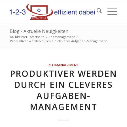
Blog - Aktuelle Neuigkeiten
Du bist hier:
Startseite
/
Zeitmanagement
/
Produktiver werden durch ein cleveres Aufgaben-Management
sagt:
ZEITMANAGEMENT
PRODUKTIVER WERDEN
DURCH EIN CLEVERES
AUFGABEN-
MANAGEMENT