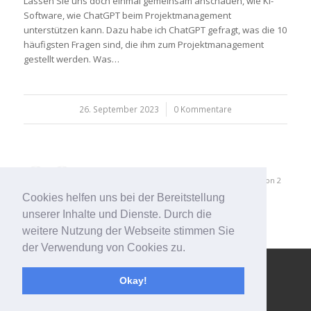
Lassen Sie uns doch einmal gemeinsam anschauen, wie KI-
Software, wie ChatGPT beim Projektmanagement
unterstützen kann. Dazu habe ich ChatGPT gefragt, was die 10
häufigsten Fragen sind, die ihm zum Projektmanagement
gestellt werden. Was…
26. September 2023
/
0 Kommentare
1
2
Seite 1 von 2
Cookies helfen uns bei der Bereitstellung
unserer Inhalte und Dienste. Durch die
weitere Nutzung der Webseite stimmen Sie
der Verwendung von Cookies zu.
© Copyright - 123effizientdabei - Mehr Effizienz im Büro - mehr
Okay!
Ordnung am Arbeitsplatz - Aufräumen mit System -
powered by
Enfold WordPress Theme
Impressum
Kontakt
Datenschutzerklärung