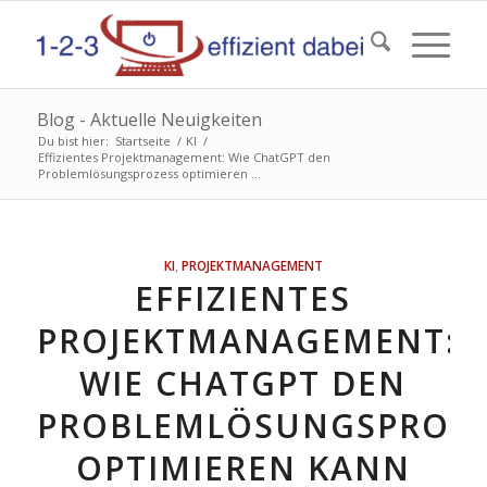
Blog - Aktuelle Neuigkeiten
Du bist hier:
Startseite
/
KI
/
Effizientes Projektmanagement: Wie ChatGPT den
Problemlösungsprozess optimieren ...
KI
,
PROJEKTMANAGEMENT
EFFIZIENTES
PROJEKTMANAGEMENT:
WIE CHATGPT DEN
PROBLEMLÖSUNGSPROZE
OPTIMIEREN KANN