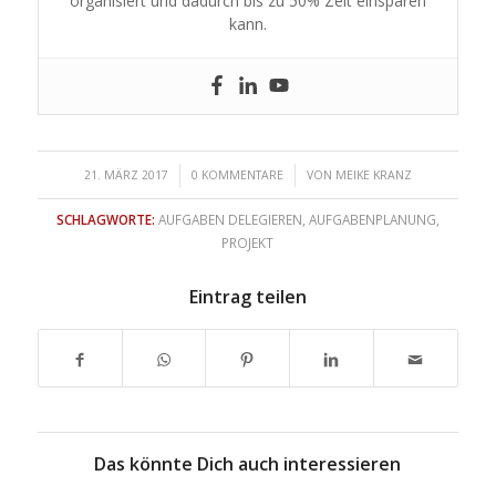
organisiert und dadurch bis zu 50% Zeit einsparen
kann.
/
/
21. MÄRZ 2017
0 KOMMENTARE
VON
MEIKE KRANZ
SCHLAGWORTE:
AUFGABEN DELEGIEREN
,
AUFGABENPLANUNG
,
PROJEKT
Eintrag teilen
Das könnte Dich auch interessieren