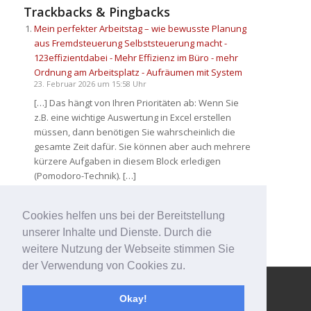
Trackbacks & Pingbacks
Mein perfekter Arbeitstag – wie bewusste Planung
aus Fremdsteuerung Selbststeuerung macht -
123effizientdabei - Mehr Effizienz im Büro - mehr
Ordnung am Arbeitsplatz - Aufräumen mit System
23. Februar 2026 um 15:58 Uhr
[…] Das hängt von Ihren Prioritäten ab: Wenn Sie
z.B. eine wichtige Auswertung in Excel erstellen
müssen, dann benötigen Sie wahrscheinlich die
gesamte Zeit dafür. Sie können aber auch mehrere
kürzere Aufgaben in diesem Block erledigen
(Pomodoro-Technik). […]
Kommentare sind deaktiviert.
Cookies helfen uns bei der Bereitstellung
unserer Inhalte und Dienste. Durch die
weitere Nutzung der Webseite stimmen Sie
der Verwendung von Cookies zu.
© Copyright - 123effizientdabei - Mehr Effizienz im Büro - mehr
Okay!
Ordnung am Arbeitsplatz - Aufräumen mit System -
powered by