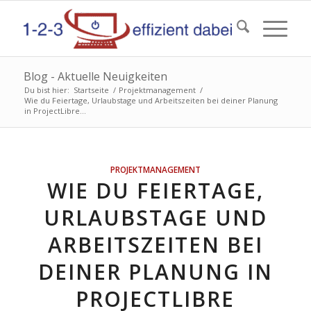
Blog - Aktuelle Neuigkeiten
Du bist hier:
Startseite
/
Projektmanagement
/
Wie du Feiertage, Urlaubstage und Arbeitszeiten bei deiner Planung
in ProjectLibre...
PROJEKTMANAGEMENT
WIE DU FEIERTAGE,
URLAUBSTAGE UND
ARBEITSZEITEN BEI
DEINER PLANUNG IN
PROJECTLIBRE