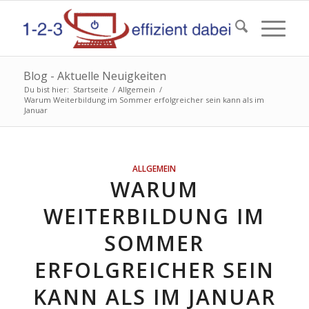
Blog - Aktuelle Neuigkeiten
Du bist hier:
Startseite
/
Allgemein
/
Warum Weiterbildung im Sommer erfolgreicher sein kann als im
Januar
ALLGEMEIN
WARUM
WEITERBILDUNG IM
SOMMER
ERFOLGREICHER SEIN
KANN ALS IM JANUAR