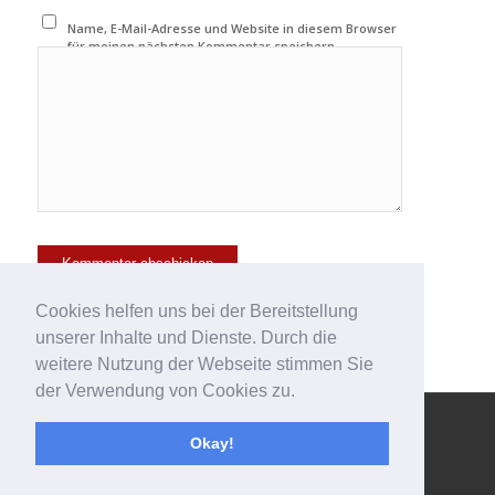
Name, E-Mail-Adresse und Website in diesem Browser
für meinen nächsten Kommentar speichern.
Cookies helfen uns bei der Bereitstellung
unserer Inhalte und Dienste. Durch die
weitere Nutzung der Webseite stimmen Sie
der Verwendung von Cookies zu.
© Copyright - 123effizientdabei - Mehr Effizienz im Büro - mehr
Okay!
Ordnung am Arbeitsplatz - Aufräumen mit System -
powered by
Enfold WordPress Theme
Impressum
Kontakt
Datenschutzerklärung