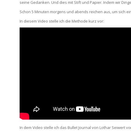
seine Gedanken. Und dies mit Stift und Papier. Indem wir Dinge
Schon 5 Minuten morgens und abends reichen aus, um sich ei
In diesem Video stelle ich die Methode kurz vor:
In dem Video stelle ich das Bullet Journal von Lothar Seiwert v