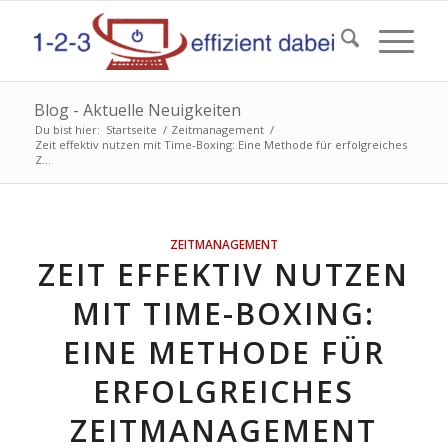
Blog - Aktuelle Neuigkeiten
Du bist hier:
Startseite
/
Zeitmanagement
/
Zeit effektiv nutzen mit Time-Boxing: Eine Methode für erfolgreiches
Z...
ZEITMANAGEMENT
ZEIT EFFEKTIV NUTZEN
MIT TIME-BOXING:
EINE METHODE FÜR
ERFOLGREICHES
ZEITMANAGEMENT