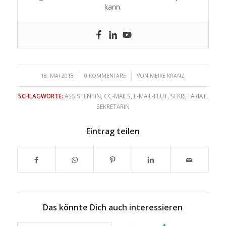
kann.
/
/
18. MAI 2018
0 KOMMENTARE
VON
MEIKE KRANZ
SCHLAGWORTE:
ASSISTENTIN
,
CC-MAILS
,
E-MAIL-FLUT
,
SEKRETARIAT
,
SEKRETÄRIN
Eintrag teilen
Das könnte Dich auch interessieren