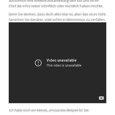
ausführlich Ihre Antwort/Ausarbeitung sein soll und ob Ihr
Chef die Infos lieber schriftlich oder mündlich haben möchte.
Denn Sie denken, dass doch alles klar ist, aber das ist es nicht.
Sprechen Sie darüber, statt sofort in Aktionismus zu verfallen.
Ich habe noch ein kleines, amüsantes Beispiel für Sie: