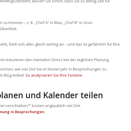
eetings) besteht, wissen Sie sofort, dass Sie zu wenig Zeit für
 trennen – z. B. „Chef A“ in Blau, „Chef B“ in Grün.
Überblick.
t, fühlt sich alles gleich wichtig an – und das ist gefährlich für Ihre
nd reduzieren den mentalen Stress bei der täglichen Planung.
nnen, wie viel Zeit Sie im letzten Jahr in Besprechungen zu
m Blog-Artikel:
So analysieren Sie Ihre Termine
planen und Kalender teilen
n verschieben?“ kosten unglaublich viel Zeit.
nung in Besprechungen
.