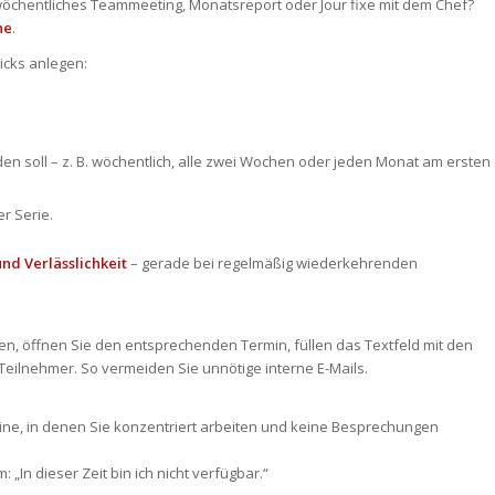
wöchentliches Teammeeting, Monatsreport oder Jour fixe mit dem Chef?
ne
.
icks anlegen:
en soll – z. B. wöchentlich, alle zwei Wochen oder jeden Monat am ersten
er Serie.
nd Verlässlichkeit
– gerade bei regelmäßig wiederkehrenden
n, öffnen Sie den entsprechenden Termin, füllen das Textfeld mit den
 Teilnehmer. So vermeiden Sie unnötige interne E-Mails.
ine, in denen Sie konzentriert arbeiten und keine Besprechungen
„In dieser Zeit bin ich nicht verfügbar.“