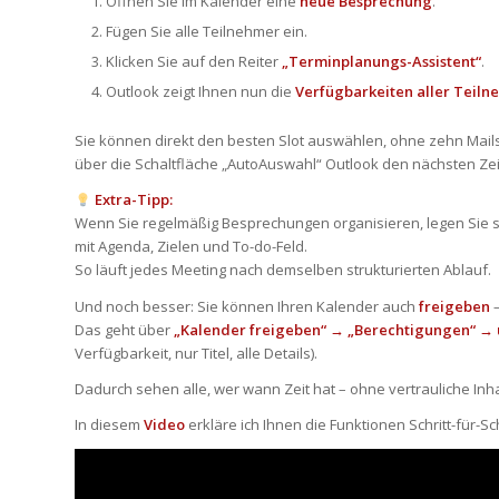
Öffnen Sie im Kalender eine
neue Besprechung
.
Fügen Sie alle Teilnehmer ein.
Klicken Sie auf den Reiter
„Terminplanungs-Assistent“
.
Outlook zeigt Ihnen nun die
Verfügbarkeiten aller Teil
Sie können direkt den besten Slot auswählen, ohne zehn Mails
über die Schaltfläche „AutoAuswahl“ Outlook den nächsten Zei
Extra-Tipp:
Wenn Sie regelmäßig Besprechungen organisieren, legen Sie s
mit Agenda, Zielen und To-do-Feld.
So läuft jedes Meeting nach demselben strukturierten Ablauf.
Und noch besser: Sie können Ihren Kalender auch
freigeben
–
Das geht über
„Kalender freigeben“ → „Berechtigungen“ → u
Verfügbarkeit, nur Titel, alle Details).
Dadurch sehen alle, wer wann Zeit hat – ohne vertrauliche Inh
In diesem
Video
erkläre ich Ihnen die Funktionen Schritt-für-Sch