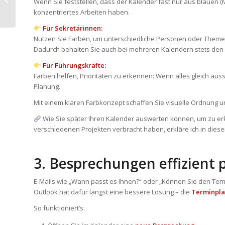
Wenn Sie feststellen, dass der Kalender fast nur aus blauen (M
Assistenzen: Mit
konzentriertes Arbeiten haben.
Vorlagen, Kategorien
&...
Für Sekretärinnen:
Nutzen Sie Farben, um unterschiedliche Personen oder Themen zu
Dadurch behalten Sie auch bei mehreren Kalendern stets den 
Für Führungskräfte:
Farben helfen, Prioritäten zu erkennen: Wenn alles gleich aussieh
Planung.
Mit einem klaren Farbkonzept schaffen Sie visuelle Ordnung u
Wie Sie später Ihren Kalender auswerten können, um zu erke
verschiedenen Projekten verbracht haben, erkläre ich in diese
3. Besprechungen effizient 
E-Mails wie „Wann passt es Ihnen?“ oder „Können Sie den Termi
Outlook hat dafür längst eine bessere Lösung – die
Terminpla
So funktioniert’s: