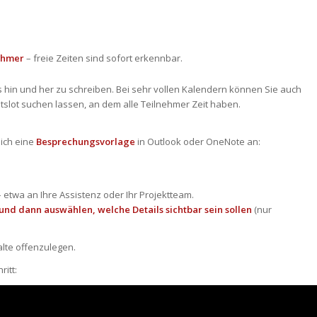
nehmer
– freie Zeiten sind sofort erkennbar.
 hin und her zu schreiben. Bei sehr vollen Kalendern können Sie auch
tslot suchen lassen, an dem alle Teilnehmer Zeit haben.
ich eine
Besprechungsvorlage
in Outlook oder OneNote an:
 etwa an Ihre Assistenz oder Ihr Projektteam.
nd dann auswählen, welche Details sichtbar sein sollen
(nur
alte offenzulegen.
ritt: