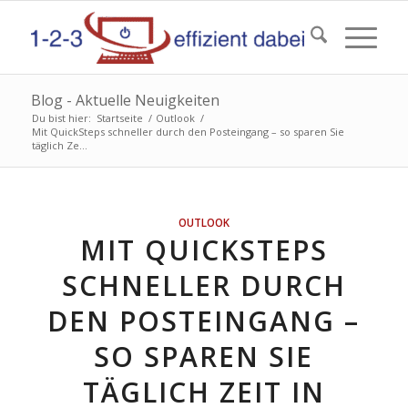
Blog - Aktuelle Neuigkeiten
Du bist hier:
Startseite
/
Outlook
/
Mit QuickSteps schneller durch den Posteingang – so sparen Sie
täglich Ze...
OUTLOOK
MIT QUICKSTEPS
SCHNELLER DURCH
DEN POSTEINGANG –
SO SPAREN SIE
TÄGLICH ZEIT IN