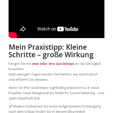
Mein Praxistipp: Kleine
Schritte – große Wirkung
Fangen Sie mit
zwei oder drei QuickSteps
an, die Sie täglich
brauchen.
Nach wenigen Tagen werden Sie merken, wie automatisch
und effizient Sie arbeiten.
Wenn Sie Ihre QuickSteps regelmäßig anpassen (z. B. neue
Projekte, neue Ablageordner), bleibt Ihr System lebendig – und
spart dauerhaft Zeit.
Weitere Funktionen für einen aufgeräumten Posteingang
nach dem Urlaub finden Sie in diesem Blog-Artikel: