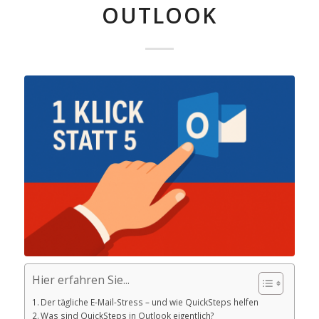
OUTLOOK
Hier erfahren Sie...
Der tägliche E-Mail-Stress – und wie QuickSteps helfen
Was sind QuickSteps in Outlook eigentlich?