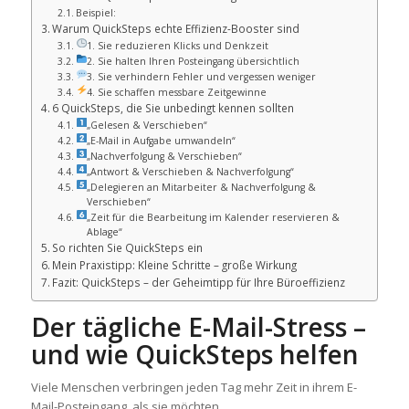
Beispiel:
Warum QuickSteps echte Effizienz-Booster sind
1. Sie reduzieren Klicks und Denkzeit
2. Sie halten Ihren Posteingang übersichtlich
3. Sie verhindern Fehler und vergessen weniger
4. Sie schaffen messbare Zeitgewinne
6 QuickSteps, die Sie unbedingt kennen sollten
„Gelesen & Verschieben“
„E-Mail in Aufgabe umwandeln“
„Nachverfolgung & Verschieben“
„Antwort & Verschieben & Nachverfolgung“
„Delegieren an Mitarbeiter & Nachverfolgung &
Verschieben“
„Zeit für die Bearbeitung im Kalender reservieren &
Ablage“
So richten Sie QuickSteps ein
Mein Praxistipp: Kleine Schritte – große Wirkung
Fazit: QuickSteps – der Geheimtipp für Ihre Büroeffizienz
D
er tägliche E-Mail-Stress –
und wie QuickSteps helfen
Viele Menschen verbringen jeden Tag mehr Zeit in ihrem E-
Mail-Posteingang, als sie möchten.