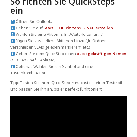
So richten Sie QuickSteps
ein
Öffnen Sie Outlook.
Gehen Sie auf
Start → QuickSteps → Neu erstellen.
Wählen Sie eine Aktion, z. B. „Weiterleiten an…“
Fügen Sie zusätzliche Aktionen hinzu („In Ordner
verschieben“, „Als gelesen markieren“ etc.)
Geben Sie dem QuickStep einen
aussagekräftigen Namen
(z. B. „An Chef + Ablage“)
Optional: Wählen Sie ein Symbol und eine
Tastenkombination.
Tipp: Testen Sie Ihren QuickStep zunächst mit einer Testmail –
und passen Sie ihn an, bis er perfekt funktioniert.