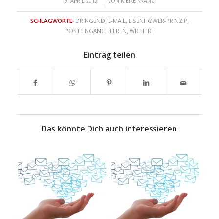
/
9. APRIL 2012
VON
MEIKE KRANZ
SCHLAGWORTE:
DRINGEND
,
E-MAIL
,
EISENHOWER-PRINZIP
,
POSTEINGANG LEEREN
,
WICHTIG
Eintrag teilen
Das könnte Dich auch interessieren