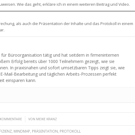
eisen. Wie das geht, erkläre ich in einem weiteren Beitrag und Video.
rechung, als auch die Präsentation der Inhalte und das Protokoll in einem
ar.
n für Büroorganisation tätig und hat seitdem in firmeninternen
ßem Erfolg bereits über 1000 Teilnehmern gezeigt, wie sie
önnen. In praxisnahen und sofort umsetzbaren Tipps zeigt sie, wie
 E-Mail-Bearbeitung und täglichen Arbeits-Prozessen perfekt
eit einsparen kann.
/
 KOMMENTARE
VON
MEIKE KRANZ
IZIENZ
,
MINDMAP
,
PRÄSENTATION
,
PROTOKOLL