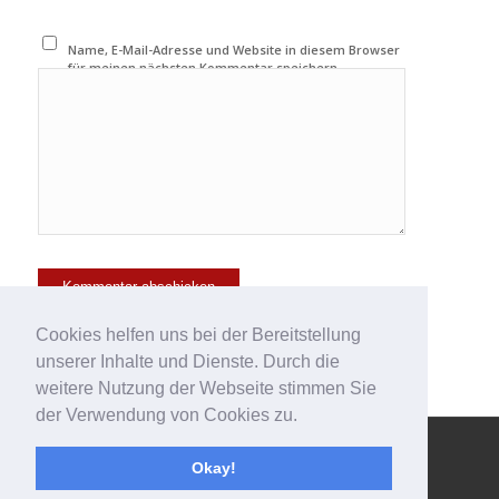
Name, E-Mail-Adresse und Website in diesem Browser
für meinen nächsten Kommentar speichern.
Cookies helfen uns bei der Bereitstellung
unserer Inhalte und Dienste. Durch die
weitere Nutzung der Webseite stimmen Sie
der Verwendung von Cookies zu.
© Copyright - 123effizientdabei - Mehr Effizienz im Büro - mehr
Okay!
Ordnung am Arbeitsplatz - Aufräumen mit System -
powered by
Enfold WordPress Theme