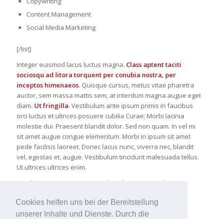
Copywriting
Content Management
Social Media Marketing
[/list]
Integer euismod lacus luctus magna.
Class aptent taciti
sociosqu ad litora torquent per conubia nostra, per
inceptos himenaeos
. Quisque cursus, metus vitae pharetra
auctor, sem massa mattis sem, at interdum magna augue eget
diam.
Ut fringilla
. Vestibulum ante ipsum primis in faucibus
orci luctus et ultrices posuere cubilia Curae; Morbi lacinia
molestie dui. Praesent blandit dolor. Sed non quam. In vel mi
sit amet augue congue elementum. Morbi in ipsum sit amet
pede facilisis laoreet. Donec lacus nunc, viverra nec, blandit
vel, egestas et, augue. Vestibulum tincidunt malesuada tellus.
Ut ultrices ultrices enim.
Curabitur sit amet mauris. Morbi in dui quis est pulvinar
ullamcorper.
Cookies helfen uns bei der Bereitstellung
unserer Inhalte und Dienste. Durch die